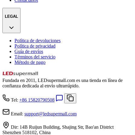
Contáctanos
LEGAL
Política de devoluciones
Política de privacidad
Guía de envíos
Términos del servicio
Método de pago
Fundada en 2011, LEDsupermall.com es una tienda en línea de
confianza dedicada al envío ultrarrápido.
Tel:
+86 15820790508
Email:
support
@
ledsupermall.com
Dir:
14B Ruijun Building, Shajing Str, Bao'an District
Shenzhen 518102, China