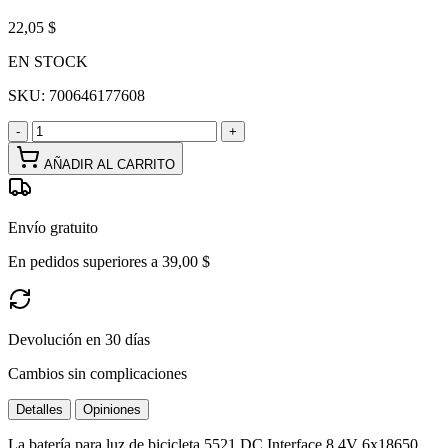
22,05 $
EN STOCK
SKU:
700646177608
-
+
AÑADIR AL CARRITO
Envío gratuito
En pedidos superiores a 39,00 $
Devolución en 30 días
Cambios sin complicaciones
Detalles
Opiniones
La batería para luz de bicicleta 5521 DC Interface 8.4V 6x18650