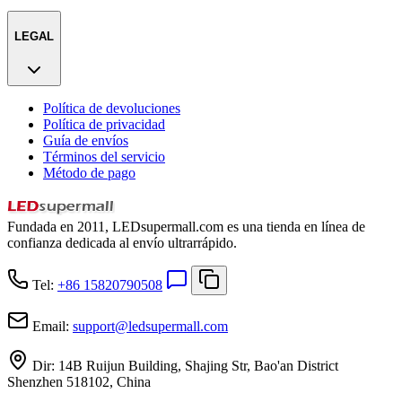
LEGAL
Política de devoluciones
Política de privacidad
Guía de envíos
Términos del servicio
Método de pago
Fundada en 2011, LEDsupermall.com es una tienda en línea de
confianza dedicada al envío ultrarrápido.
Tel:
+86 15820790508
Email:
support
@
ledsupermall.com
Dir:
14B Ruijun Building, Shajing Str, Bao'an District
Shenzhen 518102, China