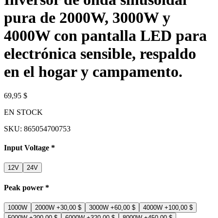
pura de 2000W, 3000W y
4000W con pantalla LED para
electrónica sensible, respaldo
en el hogar y campamento.
69,95 $
EN STOCK
SKU:
865054700753
Input Voltage
*
12V
24V
Peak power
*
1000W
2000W
+30,00 $
3000W
+60,00 $
4000W
+100,00 $
5000W
+200,00 $
6000W
+320,00 $
8000W
+450,00 $