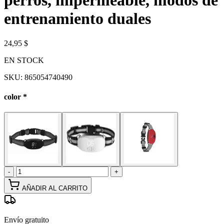
perros, impermeable, modos de
entrenamiento duales
24,95 $
EN STOCK
SKU:
865054740490
color
*
-
+
AÑADIR AL CARRITO
Envío gratuito