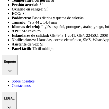
Temperatura corporal:
Sí
Presión arterial:
Sí
Oxígeno en sangre:
Sí
ECG:
Sí
Podómetro:
Pasos diarios y quema de calorías
Tamaño:
49 x 44 x 14.4 mm
Idiomas del reloj:
Inglés, español, portugués, árabe, griego, hú
APP:
MActivePro
Estándares de calidad:
GB4943.1-2011, GB/T22450.1-2008
Notificaciones:
Llamadas, correo electrónico, SMS, WhatsApp
Asistente de voz:
Sí
Panel táctil:
Táctil múltiple
Soporte
Sobre nosotros
Contáctanos
LEGAL