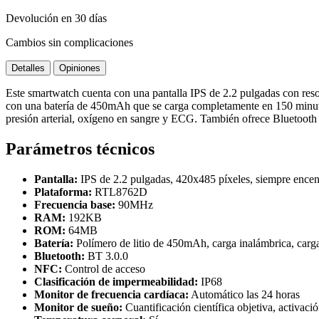
Devolución en 30 días
Cambios sin complicaciones
Detalles
Opiniones
Este smartwatch cuenta con una pantalla IPS de 2.2 pulgadas con
con una batería de 450mAh que se carga completamente en 150 minutos.
presión arterial, oxígeno en sangre y ECG. También ofrece Bluetooth 
Parámetros técnicos
Pantalla:
IPS de 2.2 pulgadas, 420x485 píxeles, siempre ence
Plataforma:
RTL8762D
Frecuencia base:
90MHz
RAM:
192KB
ROM:
64MB
Batería:
Polímero de litio de 450mAh, carga inalámbrica, carg
Bluetooth:
BT 3.0.0
NFC:
Control de acceso
Clasificación de impermeabilidad:
IP68
Monitor de frecuencia cardíaca:
Automático las 24 horas
Monitor de sueño:
Cuantificación científica objetiva, activaci