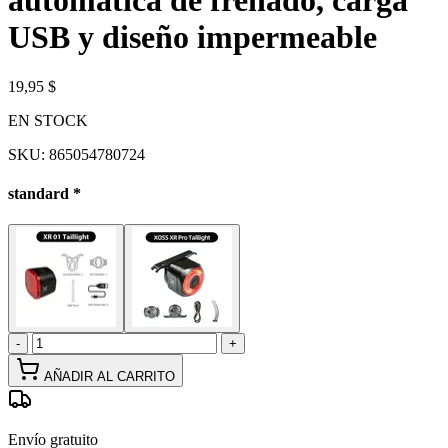
automática de frenado, carga
USB y diseño impermeable
19,95 $
EN STOCK
SKU:
865054780724
standard
*
-
+
AÑADIR AL CARRITO
Envío gratuito