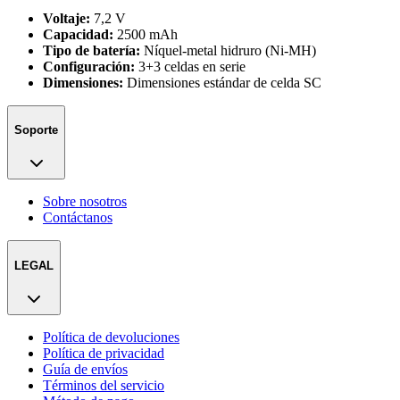
Voltaje:
7,2 V
Capacidad:
2500 mAh
Tipo de batería:
Níquel-metal hidruro (Ni-MH)
Configuración:
3+3 celdas en serie
Dimensiones:
Dimensiones estándar de celda SC
Soporte
Sobre nosotros
Contáctanos
LEGAL
Política de devoluciones
Política de privacidad
Guía de envíos
Términos del servicio