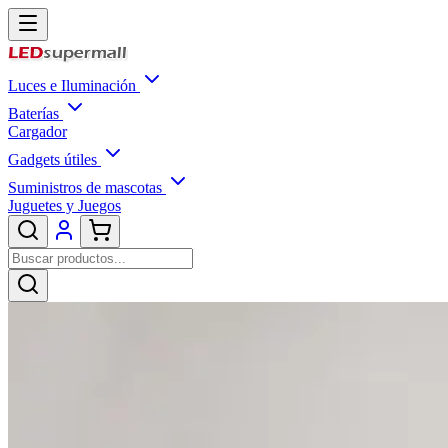
Luces e Iluminación
Baterías
Cargador
Gadgets útiles
Suministros de mascotas
Juguetes y Juegos