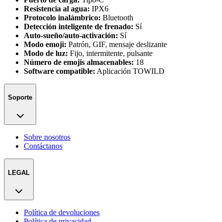
Resistencia al agua:
IPX6
Protocolo inalámbrico:
Bluetooth
Detección inteligente de frenado:
Sí
Auto-sueño/auto-activación:
Sí
Modo emoji:
Patrón, GIF, mensaje deslizante
Modo de luz:
Fijo, intermitente, pulsante
Número de emojis almacenables:
18
Software compatible:
Aplicación TOWILD
Soporte
Sobre nosotros
Contáctanos
LEGAL
Política de devoluciones
Política de privacidad