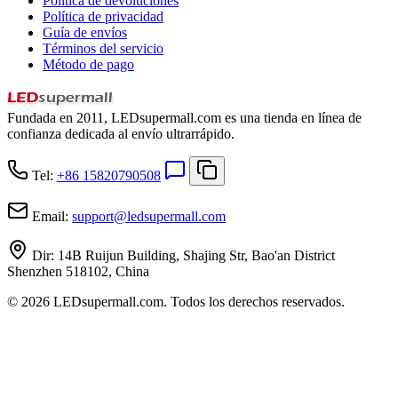
Política de devoluciones
Política de privacidad
Guía de envíos
Términos del servicio
Método de pago
Fundada en 2011, LEDsupermall.com es una tienda en línea de
confianza dedicada al envío ultrarrápido.
Tel:
+86 15820790508
Email:
support
@
ledsupermall.com
Dir:
14B Ruijun Building, Shajing Str, Bao'an District
Shenzhen 518102, China
© 2026 LEDsupermall.com. Todos los derechos reservados.