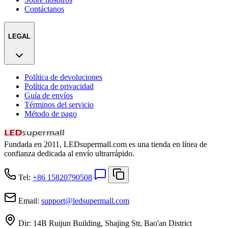
Contáctanos
LEGAL
Política de devoluciones
Política de privacidad
Guía de envíos
Términos del servicio
Método de pago
Fundada en 2011, LEDsupermall.com es una tienda en línea de
confianza dedicada al envío ultrarrápido.
Tel:
+86 15820790508
Email:
support
@
ledsupermall.com
Dir:
14B Ruijun Building, Shajing Str, Bao'an District