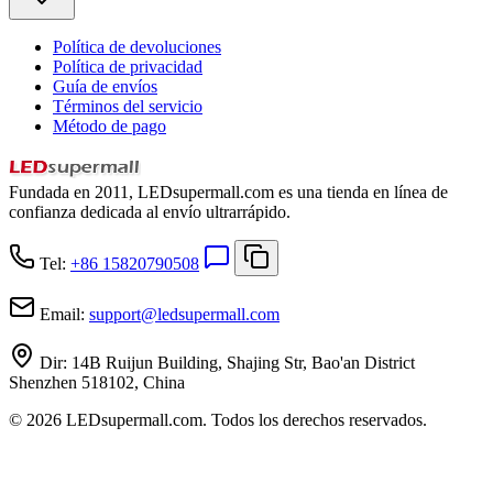
Política de devoluciones
Política de privacidad
Guía de envíos
Términos del servicio
Método de pago
Fundada en 2011, LEDsupermall.com es una tienda en línea de
confianza dedicada al envío ultrarrápido.
Tel:
+86 15820790508
Email:
support
@
ledsupermall.com
Dir:
14B Ruijun Building, Shajing Str, Bao'an District
Shenzhen 518102, China
© 2026 LEDsupermall.com. Todos los derechos reservados.