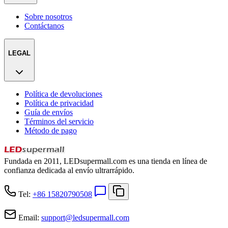
Sobre nosotros
Contáctanos
LEGAL
Política de devoluciones
Política de privacidad
Guía de envíos
Términos del servicio
Método de pago
Fundada en 2011, LEDsupermall.com es una tienda en línea de
confianza dedicada al envío ultrarrápido.
Tel:
+86 15820790508
Email:
support
@
ledsupermall.com