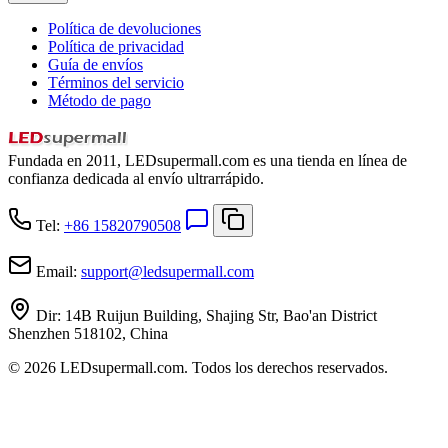
Política de devoluciones
Política de privacidad
Guía de envíos
Términos del servicio
Método de pago
Fundada en 2011, LEDsupermall.com es una tienda en línea de
confianza dedicada al envío ultrarrápido.
Tel:
+86 15820790508
Email:
support
@
ledsupermall.com
Dir:
14B Ruijun Building, Shajing Str, Bao'an District
Shenzhen 518102, China
© 2026 LEDsupermall.com. Todos los derechos reservados.