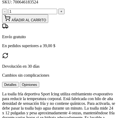
SKU:
700646183524
-
+
AÑADIR AL CARRITO
Envío gratuito
En pedidos superiores a 39,00 $
Devolución en 30 días
Cambios sin complicaciones
Detalles
Opiniones
La toalla fría deportiva Sport Icing utiliza enfriamiento evaporativo
para reducir la temperatura corporal. Está fabricada con hilo de alta
densidad de sensación fría y no contiene químicos. Para activarla, se
debe pasar la toalla bajo agua durante un minuto. La toalla mide 24
x 12 pulgadas y pesa aproximadamente 4 onzas, manteniéndose fría
durante varias horas si se hidrata adecuadamente. Es lavable a