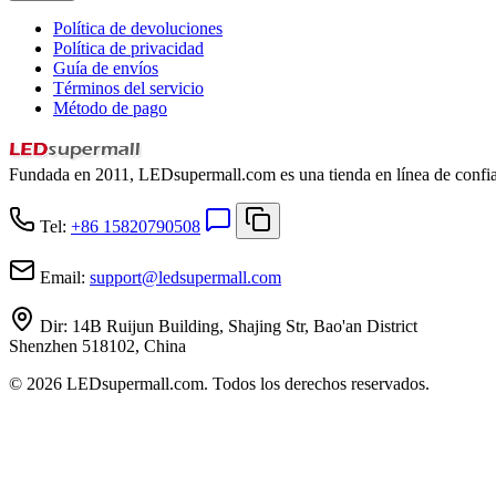
Política de devoluciones
Política de privacidad
Guía de envíos
Términos del servicio
Método de pago
Fundada en 2011, LEDsupermall.com es una tienda en línea de confian
Tel:
+86 15820790508
Email:
support
@
ledsupermall.com
Dir:
14B Ruijun Building, Shajing Str, Bao'an District
Shenzhen 518102, China
© 2026 LEDsupermall.com. Todos los derechos reservados.