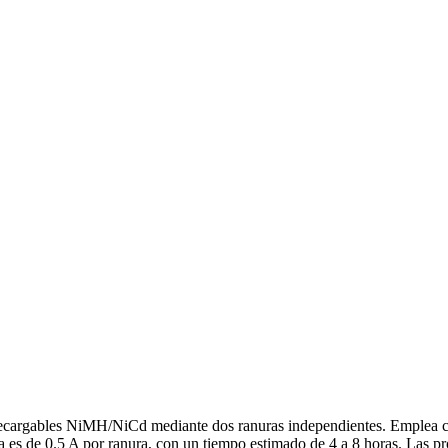
cargables NiMH/NiCd mediante dos ranuras independientes. Emplea carga
arga es de 0.5 A por ranura, con un tiempo estimado de 4 a 8 horas. Las p